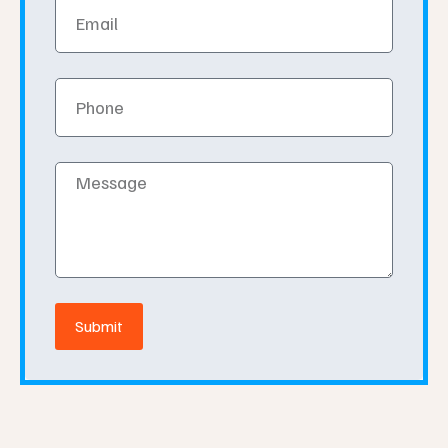
Email
Phone
Message
Submit