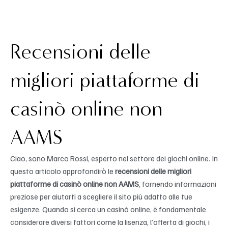
Recensioni delle
migliori piattaforme di
casinò online non
AAMS
Ciao, sono Marco Rossi, esperto nel settore dei giochi online. In
questo articolo approfondirò le
recensioni delle migliori
piattaforme di casinò online non AAMS
, fornendo informazioni
preziose per aiutarti a scegliere il sito più adatto alle tue
esigenze. Quando si cerca un casinò online, è fondamentale
considerare diversi fattori come la lisenza, l’offerta di giochi, i