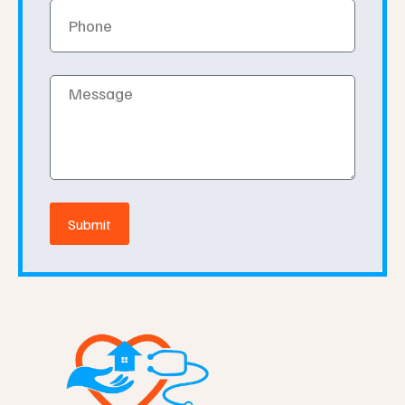
Phone
Message
Submit