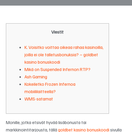
Viestit
K. Voisitko voittaa oikeaa rahaa kasinoilla,
joilla ei ole talletusbonuksia? – goldbet
kasino bonuskoodi
Mikä on Suspended Infernon RTP?
Ash Gaming
Kokeiletko Frozen Infernoa
mobiililaitteella?
WMS-satamat
Monille, jotka etsivät hyvää lisäbonusta tai
markkinointitarjousta, tällä
goldbet kasino bonuskoodi
sivulla