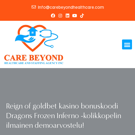
Skip
Info@carebeyondhealthcare.com
to
F
I
L
Y
T
content
a
n
i
o
i
c
s
n
u
k
e
t
k
t
t
b
a
e
u
o
o
g
d
b
k
o
r
i
e
Me
k
a
n
m
Reign of goldbet kasino bonuskoodi
Dragons Frozen Inferno -kolikkopelin
ilmainen demoarvostelu!