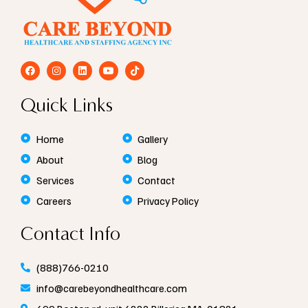
F
I
L
Y
T
a
n
i
o
i
c
s
n
u
k
e
t
k
t
t
Quick Links
b
a
e
u
o
o
g
d
b
k
o
r
i
e
k
a
n
Home
Gallery
m
About
Blog
Services
Contact
Careers
Privacy Policy
Contact Info
(888)766-0210
info@carebeyondhealthcare.com