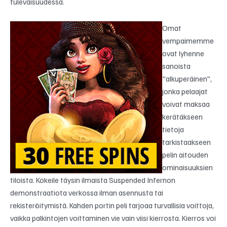
tulevaisuudessa.
Omat
vempaimemme
ovat lyhenne
sanoista
"alkuperäinen",
jonka pelaajat
voivat maksaa
kerätäkseen
tietoja
tarkistaakseen
pelin aitouden
ominaisuuksien
tiloista. Kokeile täysin ilmaista Suspended Infernon
demonstraatiota verkossa ilman asennusta tai
rekisteröitymistä. Kahden portin peli tarjoaa turvallisia voittoja,
vaikka palkintojen voittaminen vie vain viisi kierrosta. Kierros voi