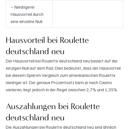
– Niedrigerer
Hausvorteil durch
eine einzelne Null
Hausvorteil bei Roulette
deutschland neu
Der Hausvorteil bei Roulette deutschland neu basiert auf der
einzigen Null auf dem Rad. Dies bedeutet, dass der Hausvorteil
bei diesem Spiel im Vergleich zum amerikanischen Roulette
niedriger ist. Der genaue Prozentsatz kann je nach Casino
variieren, liegt jedoch in der Regel zwischen 2,7% und 1,35%.
Auszahlungen bei Roulette
deutschland neu
Die Auszahlungen bei Roulette deutschland neu sind ähnlich