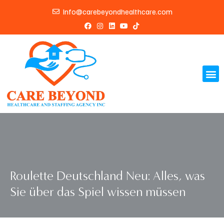
Skip
Info@carebeyondhealthcare.com
to
F
I
L
Y
T
content
a
n
i
o
i
c
s
n
u
k
e
t
k
t
t
b
a
e
u
o
o
g
d
b
k
o
r
i
e
Me
k
a
n
m
Roulette Deutschland Neu: Alles, was
Sie über das Spiel wissen müssen