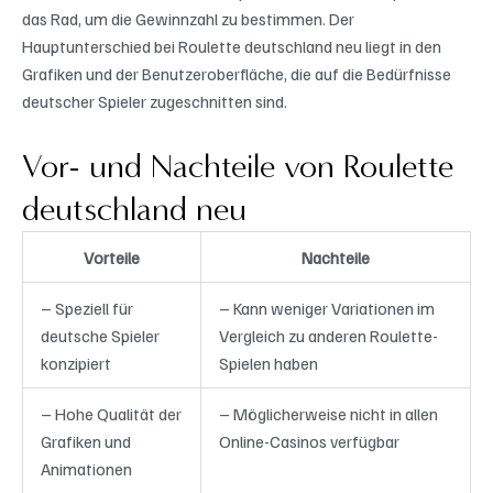
das Rad, um die Gewinnzahl zu bestimmen. Der
Hauptunterschied bei Roulette deutschland neu liegt in den
Grafiken und der Benutzeroberfläche, die auf die Bedürfnisse
deutscher Spieler zugeschnitten sind.
Vor- und Nachteile von Roulette
deutschland neu
Vorteile
Nachteile
– Speziell für
– Kann weniger Variationen im
deutsche Spieler
Vergleich zu anderen Roulette-
konzipiert
Spielen haben
– Hohe Qualität der
– Möglicherweise nicht in allen
Grafiken und
Online-Casinos verfügbar
Animationen