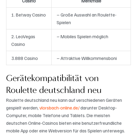
Casino
Merkmale
1. Betway Casino
– Große Auswahl an Roulette-
Spielen
2. LeoVegas
– Mobiles Spielen möglich
Casino
3.888 Casino
– Attraktive Willkommensboni
Gerätekompatibilität von
Roulette deutschland neu
Roulette deutschland neu kann auf verschiedenen Geräten
gespielt werden,
vlorsbach-online.de/
darunter Desktop-
Computer, mobile Telefone und Tablets. Die meisten
deutschen Online-Casinos bieten eine benutzerfreundliche
mobile App oder eine Webversion für das Spielen unterwegs.