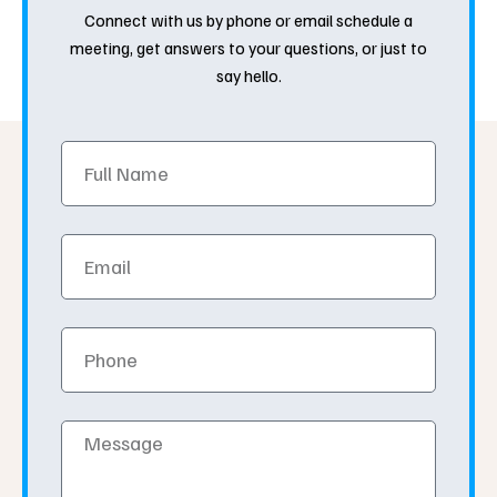
Connect with us by phone or email schedule a
meeting, get answers to your questions, or just to
say hello.
Full
Name
Email
Phone
Message