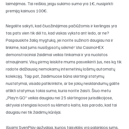
laimėjimas. Tai reiškia, jeigu sukimo suma yra 1€, nusipirkti
premiją kainuos 100€.
Negalite sakyti, kad čiuožinėjimas pačiūžomis ir kerlingas yra
tas pats vien tik dėl to, kad viskas vyksta ant ledo, ar ne?
Paspauskite žalią mygtuką, jei norite sužinoti daugiau na ir
linkime, kad jums nusišypsotų sėkmė! Visi CasinoHEX
demonstraciniai žaidimai veikia tinkamai ir yra nuolatos
atnaujinami. Visų pirmą leiskite mums pasveikinti Jus, nes ką tik
radote didžiausią nemokamų internetinių lošimų automatų
kolekciją. Taip pat, žaidimuose būna skirtingi statymų
nustatymai, visada patikrinkite, ar be jokių nesklandumų galite
atlikti statymus tokia suma, kuria norite žaisti. Šiuo metu
„Play‘n GO“ veikia daugiau nei 25 skirtingose jurisdikcijose,
aktyviai stengiasi kovoti su klimato kaita, kas parodo, kad tai
daugiau nei tik žaidimų kūrėjai.
Išsami SvenPlay apžvalga, kurios taisyklės yra palankios jums.