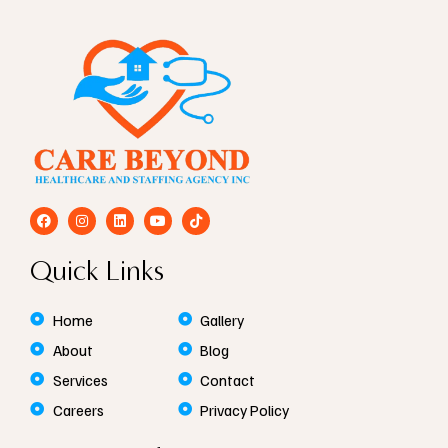
F
I
L
Y
T
a
n
i
o
i
c
s
n
u
k
e
t
k
t
t
Quick Links
b
a
e
u
o
o
g
d
b
k
o
r
i
e
k
a
n
Home
Gallery
m
About
Blog
Services
Contact
Careers
Privacy Policy