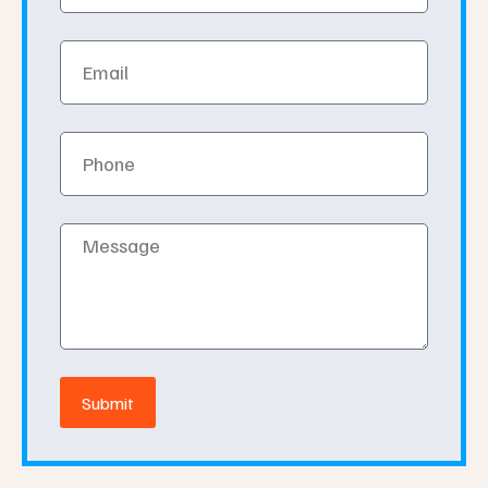
Email
Phone
Message
Submit