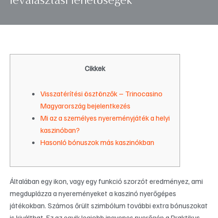
leválasztási lehetőségek
Cikkek
Visszatérítési ösztönzők – Trinocasino
Magyarország bejelentkezés
Mi az a személyes nyereményjáték a helyi
kaszinóban?
Hasonló bónuszok más kaszinókban
Általában egy ikon, vagy egy funkció szorzót eredményez, ami
megduplázza a nyereményeket a kaszinó nyerőgépes
játékokban. Számos őrült szimbólum további extra bónuszokat
is kiválthat. Ez az egyik legjobb ingyenes nyerőgép a Praktikus