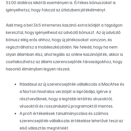
5100 dolláros kikötői eseményen is. Értékes bónuszokat is
igényelhetsz, hogy fokozd az útközbeni játékélményt.
Add meg a bet365 internetes kaszinó extra kódját a tagságon
keresztül, hogy igényelhesd az üdvözlő bónuszt. Az új üdvözlő
bónusz elég erős ahhoz, hogy új játékosokat vonzzon, és
regisztrálhatsz a mobileszközödön. Ne feledd, hogy ha nem
olyan államban élsz, ahol legális az online kaszinójáték, akkor is
csatlakozhatsz az állami szerencsejáték-társaságokhoz, hogy
hasonló élményben legyen részed.
Ráadásul az új szerencsejáték-vállalkozás a MacAfee és
a Norton hivatalos verzióját is kipróbálja, ígérve a
résztvevőknek, hogy a legtöbb letöltés vírusoktól,
vírusoktól és rosszindulatú programoktól mentes.
A profi értékelések tanulmányozása és számos
szerencsejáték-vállalkozás értékelése lehetővé teszi az
első választás megtételét.