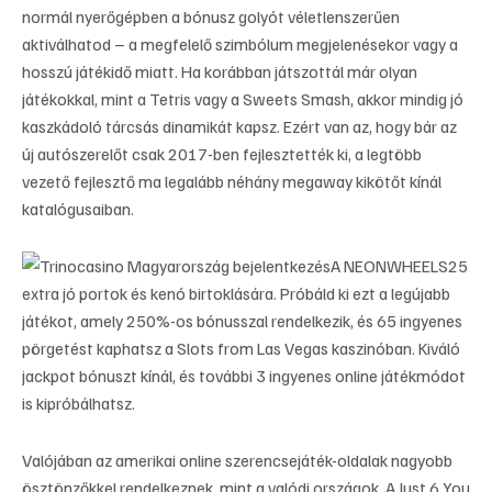
normál nyerőgépben a bónusz golyót véletlenszerűen
aktiválhatod – a megfelelő szimbólum megjelenésekor vagy a
hosszú játékidő miatt. Ha korábban játszottál már olyan
játékokkal, mint a Tetris vagy a Sweets Smash, akkor mindig jó
kaszkádoló tárcsás dinamikát kapsz. Ezért van az, hogy bár az
új autószerelőt csak 2017-ben fejlesztették ki, a legtöbb
vezető fejlesztő ma legalább néhány megaway kikötőt kínál
katalógusaiban.
A NEONWHEELS25
extra jó portok és kenó birtoklására. Próbáld ki ezt a legújabb
játékot, amely 250%-os bónusszal rendelkezik, és 65 ingyenes
pörgetést kaphatsz a Slots from Las Vegas kaszinóban. Kiváló
jackpot bónuszt kínál, és további 3 ingyenes online játékmódot
is kipróbálhatsz.
Valójában az amerikai online szerencsejáték-oldalak nagyobb
ösztönzőkkel rendelkeznek, mint a valódi országok. A Just 6 You