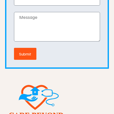
Message
Submit