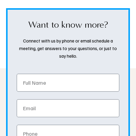
Want to know more?
Connect with us by phone or email schedule a
meeting, get answers to your questions, or just to
say hello.
Full
Name
Email
Phone