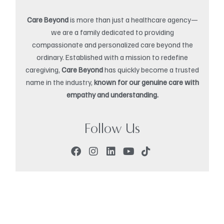
Care Beyond
is more than just a healthcare agency—
we are a family dedicated to providing
compassionate and personalized care beyond the
ordinary. Established with a mission to redefine
caregiving,
Care Beyond
has quickly become a trusted
name in the industry,
known for our genuine care with
empathy and understanding.
Follow Us