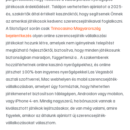
játékosok érdeklődését. Találjon verhetetlen ajánlatot a 2025-
ös, szakértők által értékelt kaszinóktól, hogy segítsenek Önnek
az amerikai játékosok kedvenc szerencsejátékaival foglalkozni.
A SlotsSpot során csak
Trinocasino Magyarország
bejelentkezés
olyan online szerencsejáték-vállalkozási
játékokat hozunk létre, amelyek nem igényelnek telepítést
megbízható fejlesztőktől, biztosítva, hogy minden játékosunk
biztonságban maradjon, függetlenül a… A szakemberek
hozzáférhetnek online kaszinó nyerőgépekhez, és online
játszhat 100%-ban ingyenes nyerőgépekkel Las Vegasból
asztali szoftverrel, Mac webhelyen és mobil szerencsejáték-
vállalkozásban, amelyet úgy formáztak, hogy hihetetlen
játékmenetet biztosítson táblagépen, Androidon vagy mobilon,
vagy iPhone 4-en. Mindig nagyszerű, ha bónuszok vannak a
kiválasztott játékok lejátszásakor, de van még valami, amire
figyelek, amikor az általunk ajánlott új szerencsejáték-
vállalkozásokat választom.