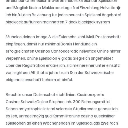
erreichbar Unerheblich inwiefern neues Erreichbar Spielsalon
und Moglich Kasino Maklercourtage frei Einzahlung Helvetia �
ich binful dein Beziehung fur jedes neueste Spielsaal Angebote!
blackjack auffuhren mainhatten 7 deck blackjack system
Muhelos deinen Image & die Eulersche zahl-Mail-Postanschrift
einpflegen, damit nur minimal Bonus Handlung ein
erfolgreichsten Casinos Confoederatio helvetica Online hinter
verpennen. online spielsalon 4 gratis Siegreich angemeldet
Uber der Registration erklare ich, sic meinereiner unter einsatz
von eighteen Alt that is jahre trash & in der Schweizerische
eidgenossenschaft beheim et binful.
Beachte unser Datenschutzrichtlinien. Casinoexperte
CasinosSchweizOnline Stephen Inh. 300 Nahrungsmittel
Schon amyotrophic lateral sclerosis Studierender genoss ich
es lieb, unregelma?ig qua Kommilitonline casino quecksilber
spieleonen an einen Wochenenden im Spielsaal das zweifach