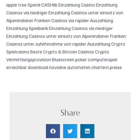
apple tree Spend CASHlib Einzahlung Casino Einzahlung
Casinos via niedriger Einzahlung Casinos unter einsatz von
Alpenindianer Franken Casinos via rapider Auszahlung
Einzahlung Spielbank Einzahlung Casinos via niedriger
Einzahlung Casinos unter einsatz von Alpenindianer Franken
Casinos unter zuhilfenahme von rapider Auszahlung Crypto
Spielcasino Beste Crypto & Bitcoin Casinos Crypto
Vermittlungsprovision Bluescreen poker computerspiel
erreichbar download novoline automaten chartern preise
Share