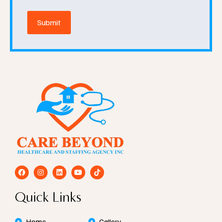
Submit
F
I
L
Y
T
a
n
i
o
i
c
s
n
u
k
e
t
k
t
t
Quick Links
b
a
e
u
o
o
g
d
b
k
o
r
i
e
k
a
n
Home
Gallery