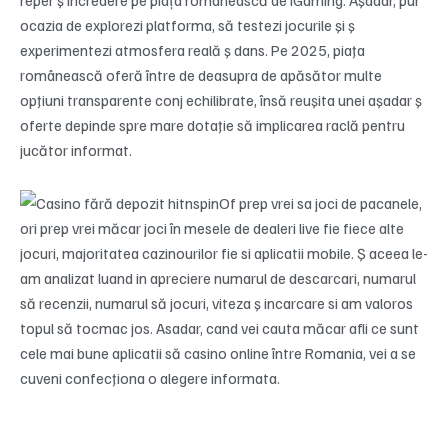
ocazia de explorezi platforma, să testezi jocurile şi ş
experimentezi atmosfera reală ş dans. Pe 2025, piaţa
românească oferă între de deasupra de apăsător multe
opţiuni transparente conj echilibrate, însă reuşita unei aşadar ş
oferte depinde spre mare dotaţie să implicarea raclă pentru
jucător informat.
Of prep vrei sa joci de pacanele,
ori prep vrei măcar joci în mesele de dealeri live fie fiece alte
jocuri, majoritatea cazinourilor fie si aplicatii mobile. Ş aceea le-
am analizat luand in apreciere numarul de descarcari, numarul
să recenzii, numarul să jocuri, viteza ş incarcare si am valoros
topul să tocmac jos. Asadar, cand vei cauta măcar afli ce sunt
cele mai bune aplicatii să casino online între Romania, vei a se
cuveni confecţiona o alegere informata.