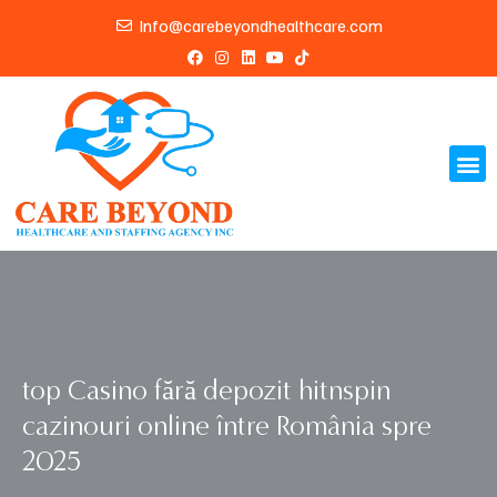
Skip
Info@carebeyondhealthcare.com
to
F
I
L
Y
T
content
a
n
i
o
i
c
s
n
u
k
e
t
k
t
t
b
a
e
u
o
o
g
d
b
k
o
r
i
e
Me
k
a
n
m
top Casino fără depozit hitnspin
cazinouri online între România spre
2025