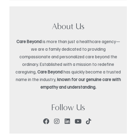
About Us
Care Beyond
is more than just a healthcare agency—
we are a family dedicated to providing
compassionate and personalized care beyond the
ordinary. Established with a mission to redefine
caregiving,
Care Beyond
has quickly become a trusted
name in the industry,
known for our genuine care with
empathy and understanding.
Follow Us