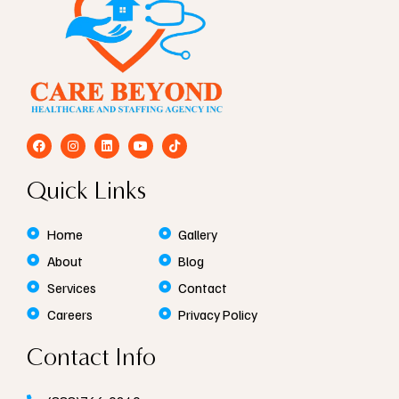
F
I
L
Y
T
a
n
i
o
i
c
s
n
u
k
e
t
k
t
t
Quick Links
b
a
e
u
o
o
g
d
b
k
o
r
i
e
k
a
n
Home
Gallery
m
About
Blog
Services
Contact
Careers
Privacy Policy
Contact Info