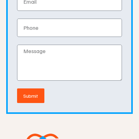
Phone
Message
Submit