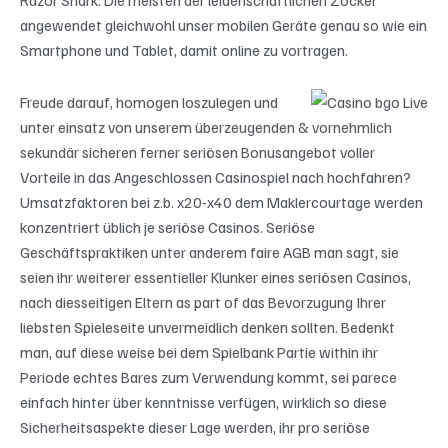
angewendet gleichwohl unser mobilen Geräte genau so wie ein
Smartphone und Tablet, damit online zu vortragen.
Freude darauf, homogen loszulegen und
unter einsatz von unserem überzeugenden & vornehmlich
sekundär sicheren ferner seriösen Bonusangebot voller
Vorteile in das Angeschlossen Casinospiel nach hochfahren?
Umsatzfaktoren bei z.b. x20-x40 dem Maklercourtage werden
konzentriert üblich je seriöse Casinos. Seriöse
Geschäftspraktiken unter anderem faire AGB man sagt, sie
seien ihr weiterer essentieller Klunker eines seriösen Casinos,
nach diesseitigen Eltern as part of das Bevorzugung Ihrer
liebsten Spieleseite unvermeidlich denken sollten. Bedenkt
man, auf diese weise bei dem Spielbank Partie within ihr
Periode echtes Bares zum Verwendung kommt, sei parece
einfach hinter über kenntnisse verfügen, wirklich so diese
Sicherheitsaspekte dieser Lage werden, ihr pro seriöse