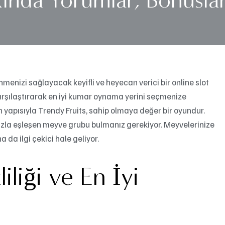
ında Yorumlar, Bonusla
menizi sağlayacak keyifli ve heyecan verici bir online slot
arşılaştırarak en iyi kumar oynama yerini seçmenize
 yapısıyla Trendy Fruits, sahip olmaya değer bir oyundur.
azla eşleşen meyve grubu bulmanız gerekiyor.
Meyvelerinize
 da ilgi çekici hale geliyor.
liği ve En İyi