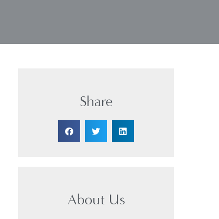
r
Share
About Us