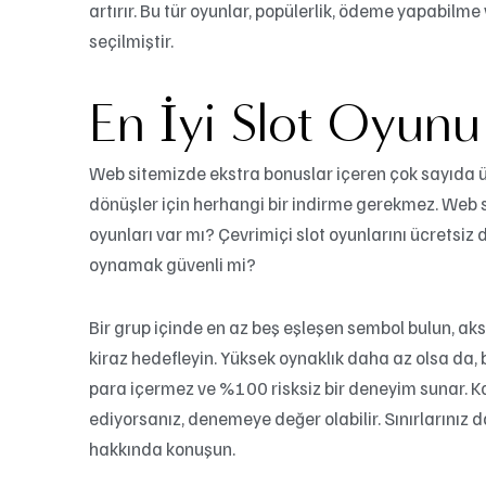
artırır. Bu tür oyunlar, popülerlik, ödeme yapabilm
seçilmiştir.
En İyi Slot Oyunu
Web sitemizde ekstra bonuslar içeren çok sayıda 
dönüşler için herhangi bir indirme gerekmez. Web s
oyunları var mı? Çevrimiçi slot oyunlarını ücretsi
oynamak güvenli mi?
Bir grup içinde en az beş eşleşen sembol bulun, aks
kiraz hedefleyin. Yüksek oynaklık daha az olsa da,
para içermez ve %100 risksiz bir deneyim sunar. Ko
ediyorsanız, denemeye değer olabilir. Sınırlarını
hakkında konuşun.