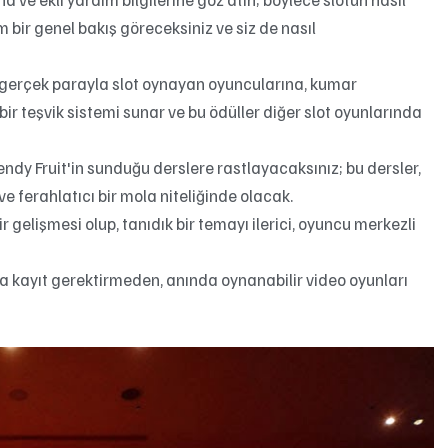
m bir genel bakış göreceksiniz ve siz de nasıl
 gerçek parayla slot oynayan oyuncularına, kumar
r teşvik sistemi sunar ve bu ödüller diğer slot oyunlarında
endy Fruit'in sunduğu derslere rastlayacaksınız; bu dersler,
e ferahlatıcı bir mola niteliğinde olacak.
r gelişmesi olup, tanıdık bir temayı ilerici, oyuncu merkezli
ya kayıt gerektirmeden, anında oynanabilir video oyunları