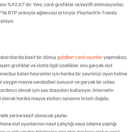
%92,07'dir. Yeni, canlı grafikler ve keyifli animasyonlar,
k RTP oranıyla eğlenceyi artırıyor. Playtech'in Trendy
şlayın.
makaralarda basit bir dönüş
goldbet canlı oyunlar
yapmaksa,
 grafikler ve slotla ilgili özellikler, onu gerçek slot
cbur kalan hayranlar için harika bir çevrimiçi oyun haline
gibi yaygın meyve sembolleri sunuyor ve gerçek bir video
rdımcı olmak için ses dosyaları kullanıyor. İnternetin
çi olarak harika meyve slotları oynama fırsatı doğdu.
lik yerine keyif alınacak şeyler.
ane slot oyunlarının nasıl çalıştığı veya ödeme yaptığı
ve ekli yardım bilgilerine göz atın; böylece slotun nasıl