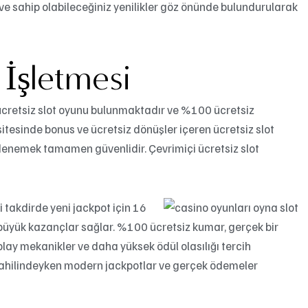
e ve sahip olabileceğiniz yenilikler göz önünde bulundurularak
 İşletmesi
ücretsiz slot oyunu bulunmaktadır ve %100 ücretsiz
itesinde bonus ve ücretsiz dönüşler içeren ücretsiz slot
z denemek tamamen güvenlidir. Çevrimiçi ücretsiz slot
i takdirde yeni jackpot için 16
 büyük kazançlar sağlar. %100 ücretsiz kumar, gerçek bir
lay mekanikler ve daha yüksek ödül olasılığı tercih
z dahilindeyken modern jackpotlar ve gerçek ödemeler