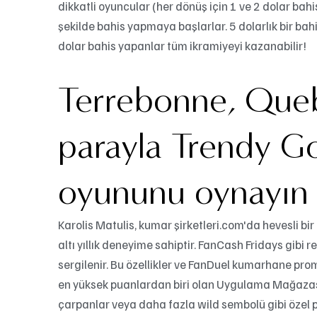
dikkatli oyuncular (her dönüş için 1 ve 2 dolar bah
şekilde bahis yapmaya başlarlar. 5 dolarlık bir bah
dolar bahis yapanlar tüm ikramiyeyi kazanabilir!
Terrebonne, Queb
parayla Trendy G
oyununu oynayın
Karolis Matulis, kumar şirketleri.com'da hevesli b
altı yıllık deneyime sahiptir. FanCash Fridays gibi 
sergilenir. Bu özellikler ve FanDuel kumarhane pr
en yüksek puanlardan biri olan Uygulama Mağazası
çarpanlar veya daha fazla wild sembolü gibi özel pr