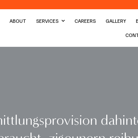
ABOUT
SERVICES
CAREERS
GALLERY
CON
ttlungsprovision dahint