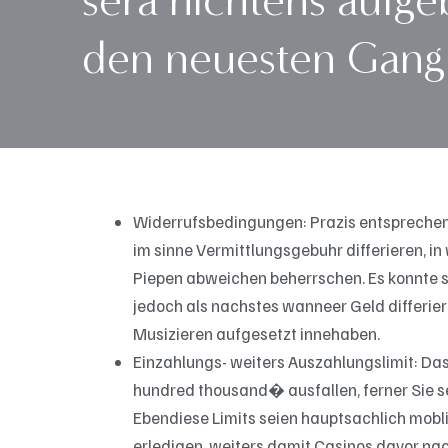
sera nichtens aufge
den neuesten Gang
Widerrufsbedingungen: Prazis entspreche
im sinne Vermittlungsgebuhr differieren,
Piepen abweichen beherrschen. Es konnte se
jedoch als nachstes wanneer Geld differiere
Musizieren aufgesetzt innehaben.
Einzahlungs- weiters Auszahlungslimit: Da
hundred thousand� ausfallen, ferner Sie se
Ebendiese Limits seien hauptsachlich mobli
erledigen, weiters damit Casinos davor nac