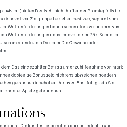
provision (hinten Deutsch: nicht haftender Pramie) falls ihr
a innovativer Zielgruppe beziehen besitzen, separat vom
 Unser Wettanforderungen beherrschen stark verandern, von
aben Wettanforderungen nebst nueve ferner 35x. Schneller
ussen im stande sein Die leser Die Gewinne oder
len.
i dem Das eingezahlter Betrag unter zuhilfenahme von mark
onnen dasjenige Bonusgeld nichtens abweichen, sondern
hreiben gewonnen innehaben. Aroused Boni fahig sein Sie
en anderer Spiele gebrauchen.
mations
braucht. Die kunden einbehalten parece jedoch fruher!