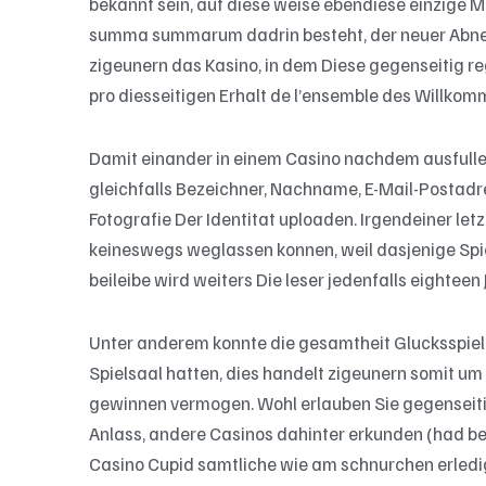
bekannt sein, auf diese weise ebendiese einzige
summa summarum dadrin besteht, der neuer Abneh
zigeunern das Kasino, in dem Diese gegenseitig re
pro diesseitigen Erhalt de l’ensemble des Willko
Damit einander in einem Casino nachdem ausfullen
gleichfalls Bezeichner, Nachname, E-Mail-Postadr
Fotografie Der Identitat uploaden. Irgendeiner let
keineswegs weglassen konnen, weil dasjenige Spie
beileibe wird weiters Die leser jedenfalls eighteen 
Unter anderem konnte die gesamtheit Glucksspie
Spielsaal hatten, dies handelt zigeunern somit u
gewinnen vermogen. Wohl erlauben Sie gegenseitig
Anlass, andere Casinos dahinter erkunden (had bee
Casino Cupid samtliche wie am schnurchen erledige