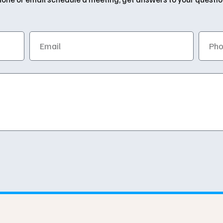
Email
Phone