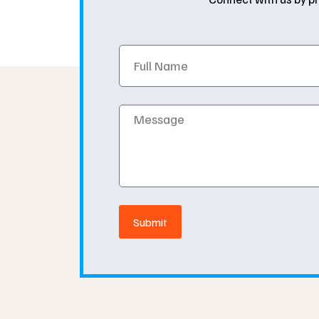
Full
Name
Message
Submit