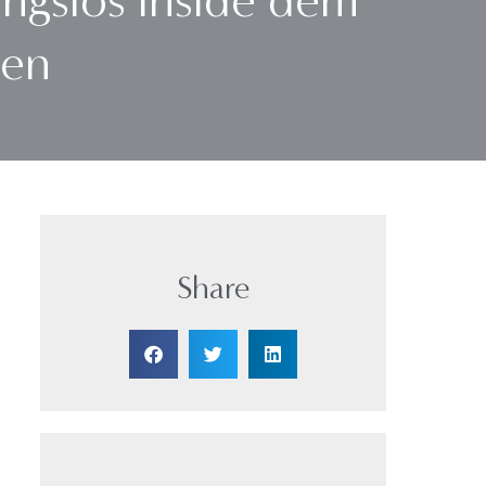
ungslos inside dem
den
Share