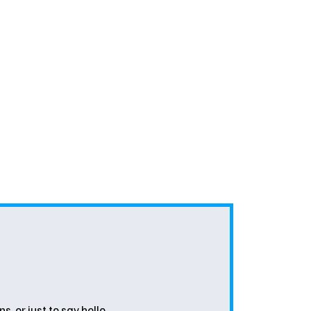
 or just to say hello.