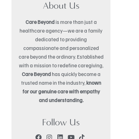
About Us
Care Beyond
is more than just a
healthcare agency—we are a family
dedicated to providing
compassionate and personalized
care beyond the ordinary. Established
with a mission to redefine caregiving,
Care Beyond
has quickly become a
trusted name in the industry,
known
for our genuine care with empathy
and understanding.
Follow Us