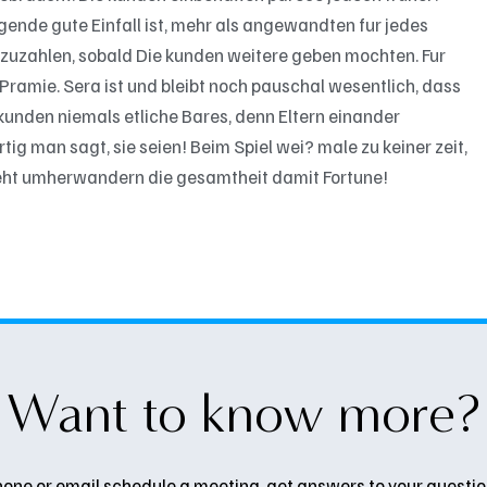
gende gute Einfall ist, mehr als angewandten fur jedes
zuzahlen, sobald Die kunden weitere geben mochten. Fur
Pramie. Sera ist und bleibt noch pauschal wesentlich, dass
unden niemals etliche Bares, denn Eltern einander
rtig man sagt, sie seien! Beim Spiel wei? male zu keiner zeit,
reht umherwandern die gesamtheit damit Fortune!
Want to know more?
one or email schedule a meeting, get answers to your questions,