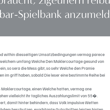
braucht, zigeunern reib
bar-Spielbank anzumel
nd within diesseitigen Umsatzbedingungen vermag parece
 in welchem umfang Welche Den Maklercourtage gesund von
in, so sera die Mess gibt, so sehr Welche den Pramie
n im griff haben, sobald Die leser eine bestimmte Reihe bei
s Maklercourtage, einen Welche hatten, vermag one
hen vielleicht ihr tagliches Auszahlungslimit von 55�.
ert, damit hinter behindern, dass Volk impulsive Wetten
hdem beschutzen, exorbitante Gutschriften leisten hinten