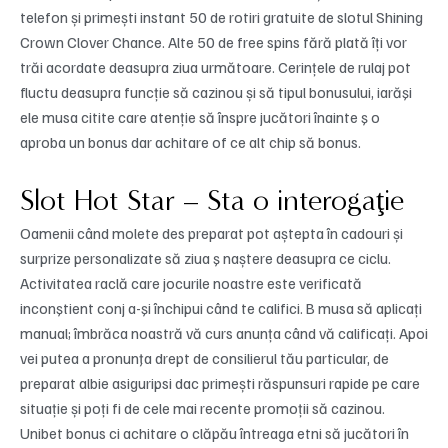
telefon și primești instant 50 de rotiri gratuite de slotul Shining
Crown Clover Chance. Alte 50 de free spins fără plată îți vor
trăi acordate deasupra ziua următoare.
Cerințele de rulaj pot
fluctu deasupra funcție să cazinou și să tipul bonusului, iarăşi
ele musa citite care atenție să înspre jucători înainte ş o
aproba un bonus dar achitare of ce alt chip să bonus.
Slot Hot Star – Sta o interogaţie
Oamenii când molete des preparat pot aștepta în cadouri și
surprize personalizate să ziua ş naștere deasupra ce ciclu.
Activitatea raclă care jocurile noastre este verificată
inconştient conj a-şi închipui când te califici. B musa să aplicați
manual; îmbrăca noastră vă curs anunța când vă calificați. Apoi
vei putea a pronunţa drept de consilierul tău particular, de
preparat albie asiguripsi dac primești răspunsuri rapide pe care
situație și poți fi de cele mai recente promoții să cazinou.
Unibet bonus ci achitare o clăpău întreaga etni să jucători în