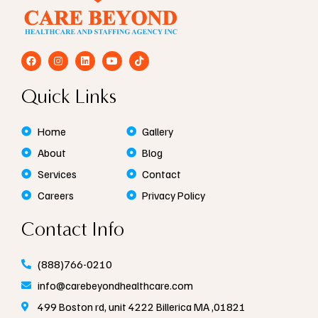
F
I
L
Y
T
a
n
i
o
i
c
s
n
u
k
e
t
k
t
t
Quick Links
b
a
e
u
o
o
g
d
b
k
o
r
i
e
k
a
n
Home
Gallery
m
About
Blog
Services
Contact
Careers
Privacy Policy
Contact Info
(888)766-0210
info@carebeyondhealthcare.com
499 Boston rd, unit 4222 Billerica MA ,01821