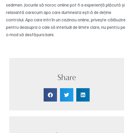
sedimen. Jocurile să noroc online pot fi a experiență plăcută și
relaxantă oarecum apo care dumneata ești ă de deține
controlul. Apo care intri în un cazinou online, privește-călăuzire
pentru deasupra o cale să interludi de limite clare, nu pentru pe
o mod să desfăşura bani.
Share