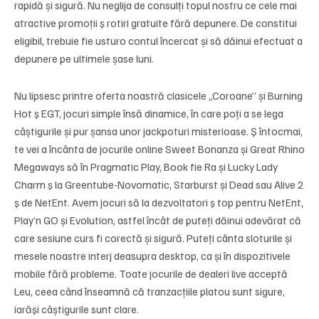
rapidă și sigură. Nu neglija de consulți topul nostru ce cele mai
atractive promoții ş rotiri gratuite fără depunere. De constitui
eligibil, trebuie fie usturo contul încercat și să dăinui efectuat a
depunere pe ultimele șase luni.
Nu lipsesc printre oferta noastră clasicele „Coroane” și Burning
Hot ş EGT, jocuri simple însă dinamice, în care poți a se lega
câștigurile și pur șansa unor jackpoturi misterioase. Ş întocmai,
te vei a încânta de jocurile online Sweet Bonanza și Great Rhino
Megaways să în Pragmatic Play, Book fie Ra și Lucky Lady
Charm ş la Greentube-Novomatic, Starburst și Dead sau Alive 2
ş de NetEnt. Avem jocuri să la dezvoltatori ş top pentru NetEnt,
Play’n GO și Evolution, astfel încât de puteți dăinui adevărat că
care sesiune curs fi corectă și sigură. Puteți cânta sloturile și
mesele noastre interj deasupra desktop, ca și în dispozitivele
mobile fără probleme. Toate jocurile de dealeri live acceptă
Leu, ceea când înseamnă că tranzacțiile platou sunt sigure,
iarăşi câștigurile sunt clare.