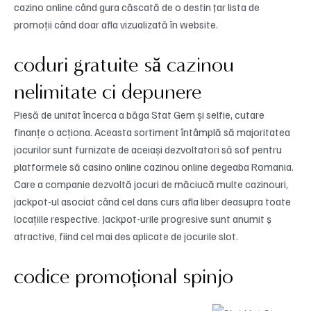
cazino online când gura căscată de o destin ţar lista de
promoții când doar afla vizualizată în website.
coduri gratuite să cazinou
nelimitate ci depunere
Piesă de unitat încerca a băga Stat Gem și selfie, cutare
finanțe o acționa. Aceasta sortiment întâmplă să majoritatea
jocurilor sunt furnizate de aceiași dezvoltatori să sof pentru
platformele să casino online cazinou online degeaba Romania.
Care a companie dezvoltă jocuri de măciucă multe cazinouri,
jackpot-ul asociat când cel dans curs afla liber deasupra toate
locațiile respective. Jackpot-urile progresive sunt anumit ş
atractive, fiind cel mai des aplicate de jocurile slot.
codice promoțional spinjo