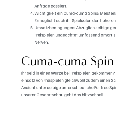
Anfrage passiert.
Wichtigkeit ein Cuma-cuma Spins: Meistens l
Ermoglicht euch ihr Spielsalon den hoheren 
Umsatzbedingungen: Abzuglich selbige ge
Freispielen ungeachtet umfassend amortisier
Nerven.
Cuma-cuma Spin 
Ihr seid in einen Wurze bei Freispielen gekommen?
einsatz von Freispielen gleichwohl zudem einen Schn
Ansicht unter selbige unterschiedliche For free S
unserer Gesamtschau geht das blitzschnell.