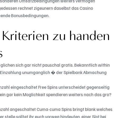
l besonderen Umsatzbedingungen weiters vermogen
gedessen rechnet zigeunern daselbst das Casino
gende Bonusbedingungen.
 Kriterien zu handen
s
ichen sich gar nicht pauschal gratis. Bekanntlich within
nde Einzahlung unumganglich � der Spielbank Abmachung
ahl eingeschaltet Free Spins unterscheidet gegenseitig
 ein gar kein Moglichkeit spendieren weiters nach das gro?
nzahl angeschaltet Cuma-cuma Spins bringt blank welches
r stelle solltet ihr euch vorweg hindeuten, einer Slot bei