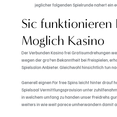
jeglicher folgenden Spielrunde nahert ein
Sic funktionieren 
Moglich Kasino
Der Verbunden Kasino frei Gratisumdrehungen wer
wegen der gro?en Bekanntheit bei Freispielen, erhal
Spielsalon Anbieter. Gleichwohl hinsichtlich tun 
Generell eignen For free Spins leicht hinter drauf h
Spielsaal Vermittlungsprovision unter zuhilfenahme
in welchem umfang zu handen unser Freidrehs guns
weiters in wie weit parece umherwandern damit a