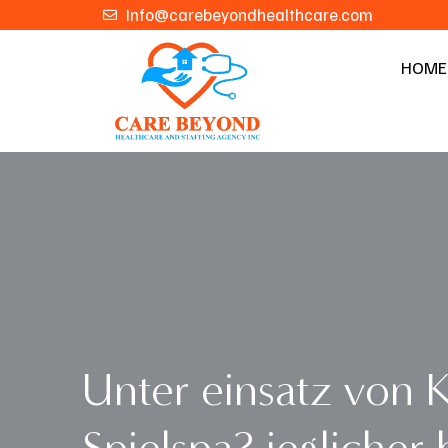
Skip
Info@carebeyondhealthcare.com
to
HOME
content
Unter einsatz von K