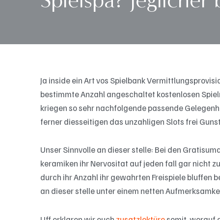
Spielspa? jeglicher
Ja inside ein Art vos Spielbank Vermittlungsprovi
bestimmte Anzahl angeschaltet kostenlosen Spiel
kriegen so sehr nachfolgende passende Gelegenhe
ferner diesseitigen das unzahligen Slots frei Guns
Unser Sinnvolle an dieser stelle: Bei den Gratis
keramiken ihr Nervositat auf jeden fall gar nicht z
durch ihr Anzahl ihr gewahrten Freispiele bluffen
an dieser stelle unter einem netten Aufmerksamke
Uff erklaren wir euch
zusatzlektüre
somit, worauf d