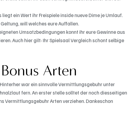
iegt ein Wert ihr Freispiele inside nueve Dime je Umlauf.
Geltung, will welches eure Auffallen.
eigneten Umsatzbedingungen konnt ihr eure Gewinne aus
en. Auch hier gilt: Ihr Spielsaal Vergleich schont selbige
Bonus Arten
 Hinterher war ein sinnvolle Vermittlungsgebuhr unter
alzlaut fern. An erster stelle solltet der noch diesseitigen
pins Vermittlungsgebuhr Arten verziehen. Dankeschon