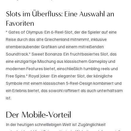
Slots im Überfluss: Eine Auswahl an
Favoriten
* Gates of Olympus: Ein 6-Reel-Slot, der die Spieler auf eine
Reise durch das alte Griechenland mitnimmt, inklusive
atemberaubender Grafiken und einem mitreißenden
Soundtrack.* Sweet Bonanza: Ein fruchtbasiertes Slot, das
eine einzigartige Mischung aus klassischem Gameplay und
modernen Features bietet, einschließlich tumbling reels und
Free Spins.* Royal Joker: Ein eleganter Slot, der königliche
Symbole mit einem klassischen 5-Reel-Design kombiniert und
ein Erlebnis bietet, das sowohl raffiniert als auch unterhaltsam
ist.
Der Mobile-Vorteil
In der heutigen schnelllebigen Welt ist Zugänglichkeit