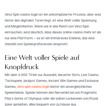
Vinci Spin casino login ist ein unkomplizierter Prozess, aber was
hinter den digitalen Toren liegt, ist eine Welt voller Spannung
und Möglichkeiten. Wenn wir in das Reich von Vinci Spin
eintauchen, wird deutlich, dass dieses online casino mehr ist als
nur eine Plattform – es ist ein immersives Erlebnis, das eine
Vielzahl von Spielerpräferenzen anspricht.
Eine Welt voller Spiele auf
Knopfdruck
Mit über 6.000 Titeln zur Auswahl, darunter Slots, Live Casino,
Tischspiele, Jackpot Games, Instant Win Games und Exclusive
Games,
vinci spin casino login
bietet ein unvergleichliches
Spielerlebnis. Spieler können den Nervenkitzel von Pragmatic
Play’s Gates of Olympus oder die süßen Leckereien von Royal
Joker genießen, alles bequem von zu Hause aus.