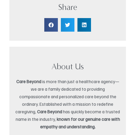
Share
About Us
Care Beyond
is more than just a healthcare agency—
we are a family dedicated to providing
compassionate and personalized care beyond the
ordinary. Established with a mission to redefine
caregiving,
Care Beyond
has quickly become a trusted
name in the industry,
known for our genuine care with
empathy and understanding.