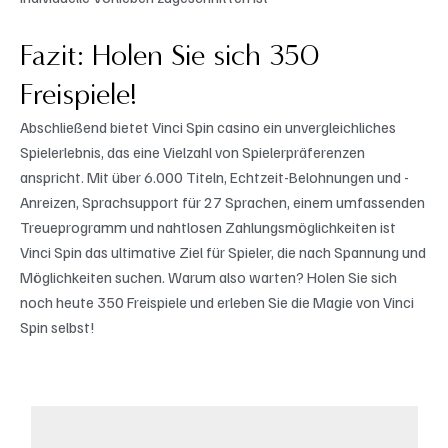
Fazit: Holen Sie sich 350
Freispiele!
Abschließend bietet Vinci Spin casino ein unvergleichliches
Spielerlebnis, das eine Vielzahl von Spielerpräferenzen
anspricht. Mit über 6.000 Titeln, Echtzeit-Belohnungen und -
Anreizen, Sprachsupport für 27 Sprachen, einem umfassenden
Treueprogramm und nahtlosen Zahlungsmöglichkeiten ist
Vinci Spin das ultimative Ziel für Spieler, die nach Spannung und
Möglichkeiten suchen. Warum also warten? Holen Sie sich
noch heute 350 Freispiele und erleben Sie die Magie von Vinci
Spin selbst!