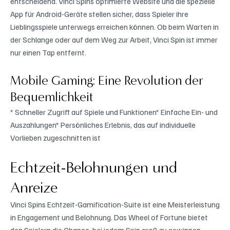
entscheidend. Vinci Spins optimierte Website und die spezielle
App für Android-Geräte stellen sicher, dass Spieler ihre
Lieblingsspiele unterwegs erreichen können. Ob beim Warten in
der Schlange oder auf dem Weg zur Arbeit, Vinci Spin ist immer
nur einen Tap entfernt.
Mobile Gaming: Eine Revolution der
Bequemlichkeit
* Schneller Zugriff auf Spiele und Funktionen* Einfache Ein- und
Auszahlungen* Persönliches Erlebnis, das auf individuelle
Vorlieben zugeschnitten ist
Echtzeit-Belohnungen und
Anreize
Vinci Spins Echtzeit-Gamification-Suite ist eine Meisterleistung
in Engagement und Belohnung. Das Wheel of Fortune bietet
den Spielern die Chance, bei jedem Spin groß zu gewinnen,