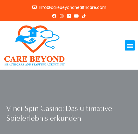
Skip
Info@carebeyondhealthcare.com
to
F
I
L
Y
T
content
a
n
i
o
i
c
s
n
u
k
e
t
k
t
t
b
a
e
u
o
o
g
d
b
k
o
r
i
e
Me
k
a
n
m
Vinci Spin Casino: Das ultimative
Spielerlebnis erkunden