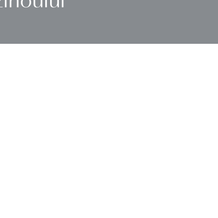
zinoului