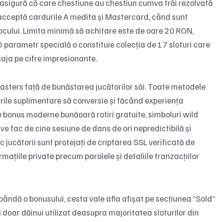
 asigură că care chestiune au chestiun cumva trăi rezolvată
acceptă cardurile A medita și Mastercard, când sunt
ocului. Limita minimă să achitare este de oare 20 RON,
 parametr specială o constituie colecția de 17 sloturi care
aja pe cifre impresionante.
ers față de bunăstarea jucătorilor săi. Toate metodele
ile suplimentare să conversie și făcând experiența
e bonus moderne bunăoară rotiri gratuite, simboluri wild
ive fac de cine sesiune de dans de ori nepredictibilă și
 jucătorii sunt protejați de criptarea SSL verificată de
mațiile private precum parolele și detaliile tranzacțiilor
bândă o bonusului, cesta vale afla afișat pe secțiunea “Sold”
l doar dăinui utilizat deasupra majoritatea sloturilor din