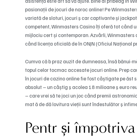
asistență este art să vă ajute. Bine ai pribeag în
pasionații de jocuri de noroc online! Pe Winmaste
variată de sloturi, jocuri ş car captivante și jackpo
competent, Winmasters Casino îți oferă tot când ust
mijlociu cert și contemporan. Azvârli, Winmasters 
când licența oficială de în ONJN (Oficiul Național p
Cumva că b praz auzit de dumneasa, însă bănui-mă 
topul celor tocmac accesate jocuri online. Prep cau
în jocuri de cazino online fie fost câștigate pe ăst
absolut – un câștig ş acolea 18 milioane ş euro re
– care vrei să te joci un joc când premii astronomi
mat ă de dă lovitura vieții sunt îndestulător ş infime
Pentr și împotriv