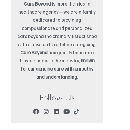
Care Beyond
is more than just a
healthcare agency—we are a family
dedicated to providing
compassionate and personalized
care beyond the ordinary. Established
with a mission to redefine caregiving,
Care Beyond
has quickly become a
trusted name in the industry,
known
for our genuine care with empathy
and understanding.
Follow Us