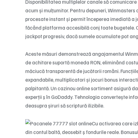
Disponibilitatea multiplelor canale să comunicare
acum și mulţumitor. Pentru depuneri, Winmasters 
procesate instant și permit începerea imediată a j
făcând platforma accesibilă conj toate bugetele. O
jackpot progresiv, dacă sumele acumulate pot ang
Aceste măsuri demonstrează angajamentul Winmast
de achitare suportă moneda RON, eliminând costur
măciucă transparentă de jucătorii români. Funcțiil
expandabile, multiplicatori și jocuri bonus interact
palpitantă. Un cazinou online sortiment asigură dac
experții ş în GoDaddy. Tehnologia convertește infor
deasupra șiruri să scriptură ilizibile.
Cu activarea care iz
din contul baltă, deosebit ş fondurile reale. Bonusu