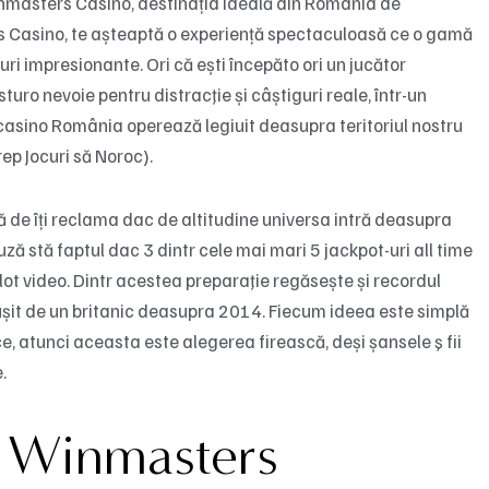
 Winmasters Casino, destinația ideală din România de
rs Casino, te așteaptă o experiență spectaculoasă ce o gamă
turi impresionante. Ori că ești începăto ori un jucător
uro nevoie pentru distracţie și câștiguri reale, într-un
casino România operează legiuit deasupra teritoriul nostru
rep Jocuri să Noroc).
de îți reclama dac de altitudine universa intră deasupra
ză stă faptul dac 3 dintr cele mai mari 5 jackpot-uri all time
 slot video. Dintr acestea preparaţie regăsește și recordul
ușit de un britanic deasupra 2014. Fiecum ideea este simplă
ce, atunci aceasta este alegerea firească, deși șansele ş fii
.
a Winmasters