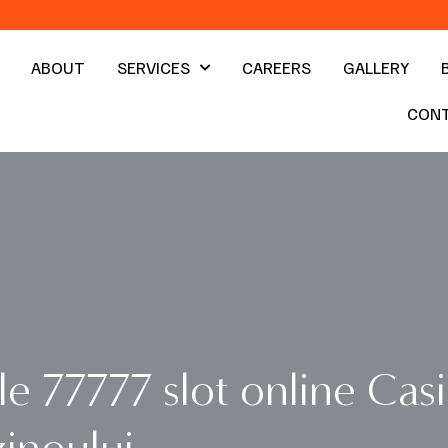
ABOUT
SERVICES
CAREERS
GALLERY
CON
e 77777 slot online Ca