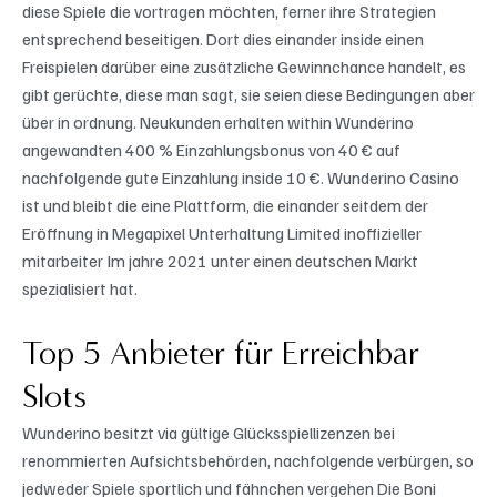
diese Spiele die vortragen möchten, ferner ihre Strategien
entsprechend beseitigen.
Dort dies einander inside einen
Freispielen darüber eine zusätzliche Gewinnchance handelt, es
gibt gerüchte, diese man sagt, sie seien diese Bedingungen aber
über in ordnung. Neukunden erhalten within Wunderino
angewandten 400 % Einzahlungsbonus von 40 € auf
nachfolgende gute Einzahlung inside 10 €. Wunderino Casino
ist und bleibt die eine Plattform, die einander seitdem der
Eröffnung in Megapixel Unterhaltung Limited inoffizieller
mitarbeiter Im jahre 2021 unter einen deutschen Markt
spezialisiert hat.
Top 5 Anbieter für Erreichbar
Slots
Wunderino besitzt via gültige Glücksspiellizenzen bei
renommierten Aufsichtsbehörden, nachfolgende verbürgen, so
jedweder Spiele sportlich und fähnchen vergehen Die Boni