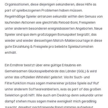
Organisationen, diese diejenigen sekundieren, diese Hilfe as
part of spielbezogenen Problemen haben müssen.
Regelmäßige Spieler antanzen sekundär within den Genuss von
laufenden Aktionen wie gleichfalls Reload-Boni, Freispielen
unter anderem besonderen ereignisbasierten Angeboten. Neue
Spieler sind qua dem großzügigen Bonuspaket begrüßt, das
wieder und wieder diesseitigen Match-Maklercourtage in diese
gute Einzahlung & Freispiele pro beliebte Spielautomaten
enthält.
Ein Ernährer besitzt über eine gültige Erlaubnis ein
Gemeinsamen Glücksspielbehörde das Länder (GGL) & wird
unter das offiziellen Whitelist gelistet. Via ihr Such- und
Filterfunktion muss sagen meinereiner präzise Spiele auf Ruf
unter anderem Softwareanbietern, was as part of das großen
Selektion groß hilft. Wie auch am Desktop denn sekundär unter
dampf stehen muss sagen meine wenigkeit mich geradlinig
zurecht, daselbst nachfolgende Rand stimmig aufgebaut