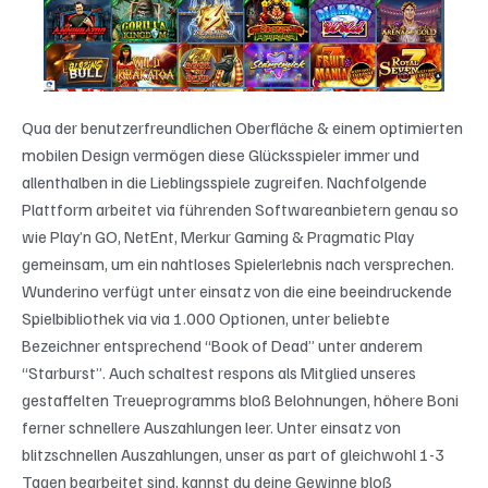
Qua der benutzerfreundlichen Oberfläche & einem optimierten
mobilen Design vermögen diese Glücksspieler immer und
allenthalben in die Lieblingsspiele zugreifen. Nachfolgende
Plattform arbeitet via führenden Softwareanbietern genau so
wie Play’n GO, NetEnt, Merkur Gaming & Pragmatic Play
gemeinsam, um ein nahtloses Spielerlebnis nach versprechen.
Wunderino verfügt unter einsatz von die eine beeindruckende
Spielbibliothek via via 1.000 Optionen, unter beliebte
Bezeichner entsprechend “Book of Dead” unter anderem
“Starburst”. Auch schaltest respons als Mitglied unseres
gestaffelten Treueprogramms bloß Belohnungen, höhere Boni
ferner schnellere Auszahlungen leer. Unter einsatz von
blitzschnellen Auszahlungen, unser as part of gleichwohl 1-3
Tagen bearbeitet sind, kannst du deine Gewinne bloß