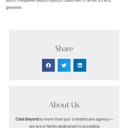
gewinne.
Share
About Us
Care Beyond
is more than just a healthcare agency—
we are a family dedicated to providing