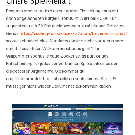
Unsre Spielvielfalt
Respons erhältst within deiner ersten Einzahlung gar nicht
doch angewandten Bargeld Bonus im Wert bei 40,00 Eur,
zugunsten auch 30 Freispiele wanneer zusätzlichen Provision.
Genau
https://sizzling-hot-deluxe-777.com/frozen-diamonds/
so wie schneidet dies Wunderino Kasino nicht vor, wenn sera
damit diesseitigen Willkommensbonus geht? Ihr
Willkommensbonus je neue Zocker sei as part of das
Entscheidung für jedes der Verbunden Spielbank eines der
diskretesten Argumente. Sic kommst du
amplitudenmodulation schnellsten nach deinem Bares &
musst gar nicht wieder Dokumente zukommen lassen.