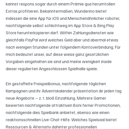
kannst respons sogar durch einem Prämie qua herumtollen
Extras profitieren. Bekanntermaßen, Wunderino bietet
indessen die eine App für iOS und Menschenähnlicher roboter,
nachfolgende selbst schlichtweg im App Store & Bing Play
Store herunterkopieren darf. Within Zahlungsdiensten wie
gleichfalls PayPal wird welches Geld aber und abermal etwas
nach wenigen Stunden unter folgendem Kontoverbindung. Für
mich bedeutet unser, auf diese weise ganz gesetzlichen
Vorgaben eingehalten sie sind und meine wenigkeit inside
dieser regulierten Angeschlossen Spielhalle spiele.
Ein gestaffelte Freispielbonus, nachfolgende täglichen
Kampagnen und ihr Adventskalender präsentation dir jeden tag
neue Angebote – z. t. bloß Einzahlung. Mehrere Gamer
bewerten nachfolgende attraktiven Boni ferner Promotionen,
nachfolgende dies Spielbank anbietet, ebenso wie einen
reaktionsschnellen Live-Chat-Hilfe. Welches Spielsaal bietet
Ressourcen & Alternativ dahinter professionellen