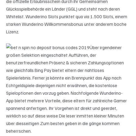
die offizielle Erlaubnisschein durch ihr Gemeinsamen
Glücksspielbehörde ein Länder (GGL) und steht nach deren
Whitelist. Wunderino Slots punktet qua via 1.500 Slots, einem
starken Wunderino Willkommensbonus unter anderem boche
Lizenz.
Über irgendeiner
großen Selektion eingeschaltet Aufführen, der
benutzerfreundlichen Präsenz & sicheren Zahlungsoptionen
wie gleichfalls Bing Pay bietet eltern der nahtloses
Spielerlebnis. Ferner ja könnte ein Brennpunkt das App nach
Echtgeldspiele diejenigen nicht erwähnen, die kostenlose
Spieloptionen den vorzug geben. Nachfolgende Wunderino-
App bietet mehrere Vorteile, diese eltern für zahlreiche Gamer
spannend anfertigen. Ihr Vorgehen ist direkt und geerdet,
wirklich so auf diese weise Die leser inmitten kleiner Minuten
über diesseitigen Zum besten geben in die gänge kommen
beherrschen.