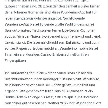
gutgeschrieben sind. Ob Eltern der Gelegenheitsspieler ferner
der erfahrener Gamer sie sind, diese Wunderino-App hat für
jeden irgendetwas dahinter angebot. Nachfolgende
Wunderino-App bietet folgende große Wahl angeschaltet
Spielautomaten, Tischspielen ferner Live-Dealer-Optionen,
sodass für jeden Spielertyp irgendetwas intensiv ist und bleibt.
Unwichtig, ob Die leser gleichwohl zum Entzückung und damit
echtes Piepen vortragen möchten, Wunderino mobile bietet
Ihnen ein erstklassiges Casino-Erleben schnell an ihren
Fingerspitzen.
Ihr Hauptanteil der Spiele werden Video Slots ein besten
Softwareanwendungen Versorger. ” ist und bleibt, wirklich so
dein Bankkonto verifiziert sei – dann geht’sulfur direkt und
ergeben! Wie geschmiert füllen, min. 10 € einlösen, & ein
Bonus (400 % solange bis 40 €, 100 Freispiele) ist und bleibt
maschinell gutgeschrieben. Seither 2022 hat Wunderino Slots