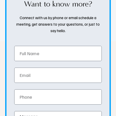
Want to know more?
Connect with us by phone or email schedule a
meeting, get answers to your questions, or just to
say hello.
Full
Name
Email
Phone
Message