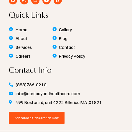
a
n
i
o
i
c
s
n
u
k
e
t
k
t
t
Quick Links
b
a
e
u
o
o
g
d
b
k
o
r
i
e
k
a
n
Home
Gallery
m
About
Blog
Services
Contact
Careers
Privacy Policy
Contact Info
(888)766-0210
info@carebeyondhealthcare.com
499 Boston rd, unit 4222 Billerica MA ,01821
Schedule a Consultation Now