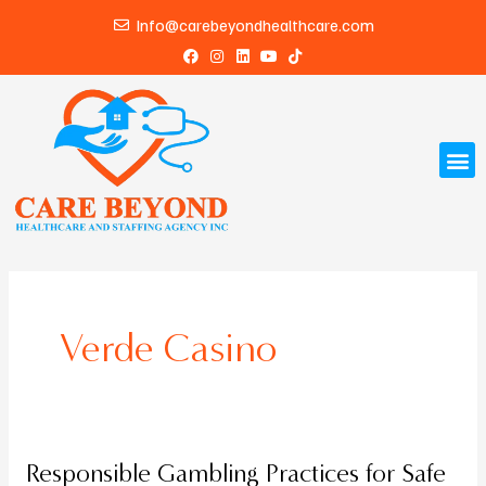
Skip
Info@carebeyondhealthcare.com
to
F
I
L
Y
T
content
a
n
i
o
i
c
s
n
u
k
e
t
k
t
t
b
a
e
u
o
o
g
d
b
k
o
r
i
e
Me
k
a
n
m
Verde Casino
Responsible Gambling Practices for Safe
Responsible