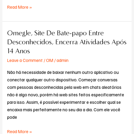
Aleatórios
Read More »
Ao
Vivo
Com
Omegle, Site De Bate-papo Entre
Omegle,
Ia
Site
Desconhecidos, Encerra Atividades Após
De
14 Anos
Bate-
Leave a Comment
/
OM
/
admin
papo
Entre
Não há necessidade de baixar nenhum outro aplicativo ou
Desconhecidos,
conectar qualquer outro dispositivo. Começar conversas
Encerra
com pessoas desconhecidas pela web em chats aleatórios
Atividades
não é algo novo, porém há web sites feitos especificamente
Após
para isso. Assim, é possível experimentar e escolher qual se
14
encaixa mais perfeitamente no seu dia a dia. Com ele você
Anos
pode
Read More »