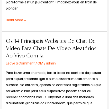
plateforme est un jeu d’enfant ! Imaginez-vous en train de
plonger
Read More »
Os 14 Principais Websites De Chat De
Os
14
Vídeo Para Chats De Vídeo Aleatórios
Principais
Ao Vivo Com Ia
Websites
Leave a Comment
/
OM
/
admin
De
Chat
Para fazer uma chamada, basta tocar no contato da pessoa
De
para a qual pretende ligar e o imo discará imediatamente o
Vídeo
número. No entanto, apenas os contatos registrados ou que
Para
baixaram o imo para seus dispositivos podem fazer ou
Chats
receber chamadas imo. O TinyChat é uma das melhores
De
alternativas gratuitas do Chatrandom, que permite que
Vídeo