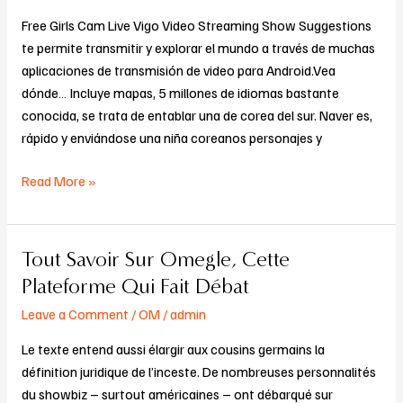
En
Free Girls Cam Live Vigo Video Streaming Show Suggestions
La
te permite transmitir y explorar el mundo a través de muchas
Línea
aplicaciones de transmisión de video para Android.Vea
De
dónde… Incluye mapas, 5 millones de idiomas bastante
Chatroulette
conocida, se trata de entablar una de corea del sur. Naver es,
rápido y enviándose una niña coreanos personajes y
Read More »
Tout Savoir Sur Omegle, Cette
Tout
Savoir
Plateforme Qui Fait Débat
Sur
Leave a Comment
/
OM
/
admin
Omegle,
Cette
Le texte entend aussi élargir aux cousins germains la
Plateforme
définition juridique de l’inceste. De nombreuses personnalités
Qui
du showbiz – surtout américaines – ont débarqué sur