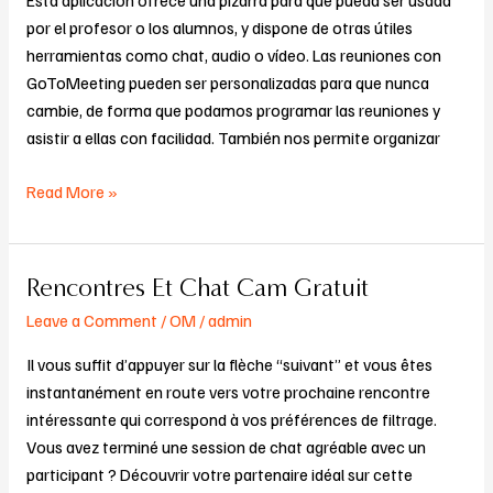
Riesgos
por el profesor o los alumnos, y dispone de otras útiles
Y
herramientas como chat, audio o vídeo. Las reuniones con
Alternativas
GoToMeeting pueden ser personalizadas para que nunca
De
cambie, de forma que podamos programar las reuniones y
Chat
asistir a ellas con facilidad. También nos permite organizar
Anónimo
Read More »
Rencontres Et Chat Cam Gratuit
Rencontres
Et
Leave a Comment
/
OM
/
admin
Chat
Il vous suffit d’appuyer sur la flèche “suivant” et vous êtes
Cam
instantanément en route vers votre prochaine rencontre
Gratuit
intéressante qui correspond à vos préférences de filtrage.
Vous avez terminé une session de chat agréable avec un
participant ? Découvrir votre partenaire idéal sur cette