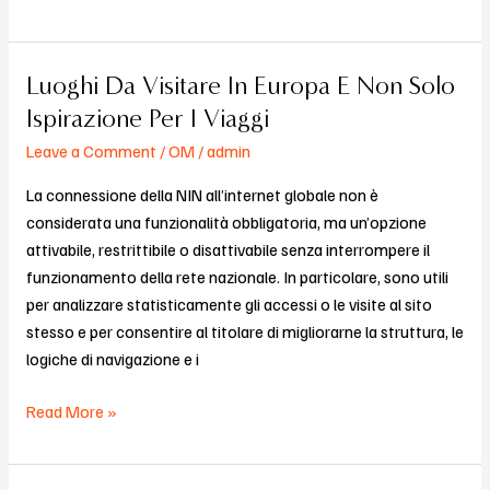
Luoghi Da Visitare In Europa E Non Solo
Luoghi
Da
Ispirazione Per I Viaggi
Visitare
Leave a Comment
/
OM
/
admin
In
Europa
La connessione della NIN all’internet globale non è
E
considerata una funzionalità obbligatoria, ma un’opzione
Non
attivabile, restrittibile o disattivabile senza interrompere il
Solo
funzionamento della rete nazionale. In particolare, sono utili
Ispirazione
per analizzare statisticamente gli accessi o le visite al sito
Per
stesso e per consentire al titolare di migliorarne la struttura, le
I
logiche di navigazione e i
Viaggi
Read More »