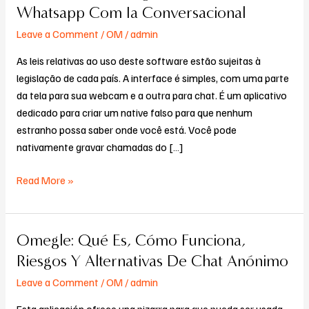
Advertising
Whatsapp Com Ia Conversacional
E
Leave a Comment
/
OM
/
admin
Vendasno
Whatsapp
As leis relativas ao uso deste software estão sujeitas à
Com
legislação de cada país. A interface é simples, com uma parte
Ia
da tela para sua webcam e a outra para chat. É um aplicativo
Conversacional
dedicado para criar um native falso para que nenhum
estranho possa saber onde você está. Você pode
nativamente gravar chamadas do […]
Read More »
Omegle: Qué Es, Cómo Funciona,
Omegle:
Qué
Riesgos Y Alternativas De Chat Anónimo
Es,
Leave a Comment
/
OM
/
admin
Cómo
Funciona,
Esta aplicación ofrece una pizarra para que pueda ser usada