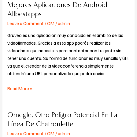
Mejores Aplicaciones De Android
Mejores
Aplicaciones
Allbestapps
De
Leave a Comment
/
OM
/
admin
Android
Allbestapps
Gruveo es una aplicación muy conocida en el ámbito de las
videollamadas. Gracias a esta app podrás realizar los
videochats que necesites para contactar con tu gente sin
tener una cuenta. Su forma de funcionar es muy sencilla y útil
ya que el creador de la videoconferencia simplemente
obtendrá una URL personalizada que podrá enviar
Read More »
Omegle, Otro Peligro Potencial En La
Omegle,
Otro
Línea De Chatroulette
Peligro
Leave a Comment
/
OM
/
admin
Potencial