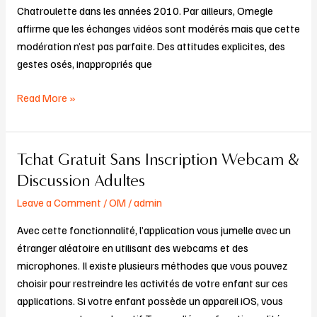
Fait
Chatroulette dans les années 2010. Par ailleurs, Omegle
Débat
affirme que les échanges vidéos sont modérés mais que cette
modération n’est pas parfaite. Des attitudes explicites, des
gestes osés, inappropriés que
Read More »
Tchat Gratuit Sans Inscription Webcam &
Tchat
Gratuit
Discussion Adultes
Sans
Leave a Comment
/
OM
/
admin
Inscription
Webcam
Avec cette fonctionnalité, l’application vous jumelle avec un
&
étranger aléatoire en utilisant des webcams et des
Discussion
microphones. Il existe plusieurs méthodes que vous pouvez
Adultes
choisir pour restreindre les activités de votre enfant sur ces
applications. Si votre enfant possède un appareil iOS, vous