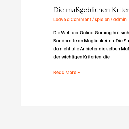
Die maßgeblichen Kriter
Die
maßgeblichen
Leave a Comment
/
spielen
/
admin
Kriterien
Die Welt der Online-Gaming hat sich
für
Bandbreite an Möglichkeiten. Die S
die
da nicht alle Anbieter die selben 
Wahl
der wichtigen Kriterien, die
des
führenden
Read More »
Online
Casinos
in
Deutschland