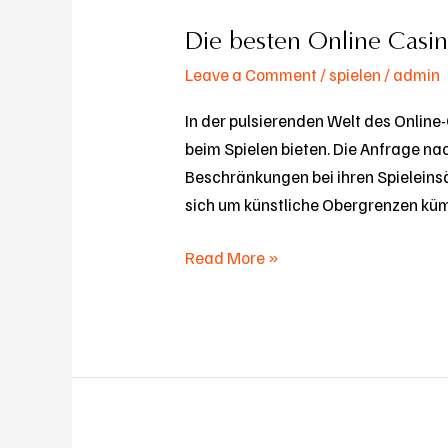
Die besten Online Casin
Die
besten
Leave a Comment
/
spielen
/
admin
Online
In der pulsierenden Welt des Onlin
Casinos
beim Spielen bieten. Die Anfrage nac
ohne
Beschränkungen bei ihren Spieleinsä
Limit
sich um künstliche Obergrenzen kü
für
unbegrenztes
Read More »
Spielvergnügen
in
Deutschland