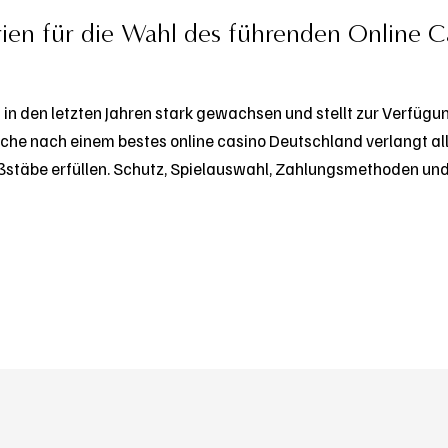
ien für die Wahl des führenden Online C
 in den letzten Jahren stark gewachsen und stellt zur Verfüg
uche nach einem bestes online casino Deutschland verlangt al
Maßstäbe erfüllen. Schutz, Spielauswahl, Zahlungsmethoden un