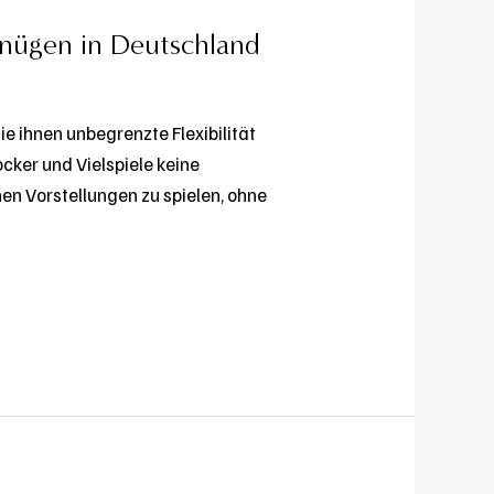
gnügen in Deutschland
 ihnen unbegrenzte Flexibilität
ocker und Vielspiele keine
en Vorstellungen zu spielen, ohne