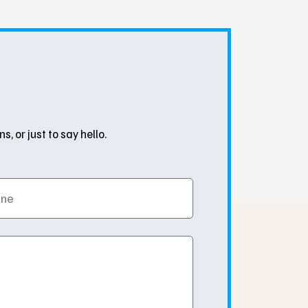
 or just to say hello.